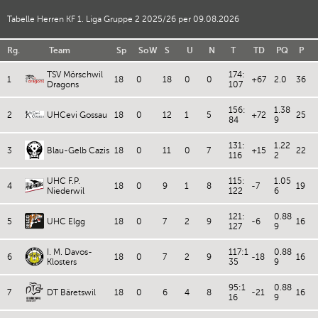
Tabelle Herren KF 1. Liga Gruppe 2 2025/26 per 09.08.2026
Rg.
Team
Sp
SoW
S
U
N
T
TD
PQ
P
TSV Mörschwil
174:
1
18
0
18
0
0
+67
2.0
36
Dragons
107
156:
1.38
2
UHCevi Gossau
18
0
12
1
5
+72
25
84
9
131:
1.22
3
Blau-Gelb Cazis
18
0
11
0
7
+15
22
116
2
UHC F.P.
115:
1.05
4
18
0
9
1
8
-7
19
Niederwil
122
6
121:
0.88
5
UHC Elgg
18
0
7
2
9
-6
16
127
9
I. M. Davos-
117:1
0.88
6
18
0
7
2
9
-18
16
Klosters
35
9
95:1
0.88
7
DT Bäretswil
18
0
6
4
8
-21
16
16
9