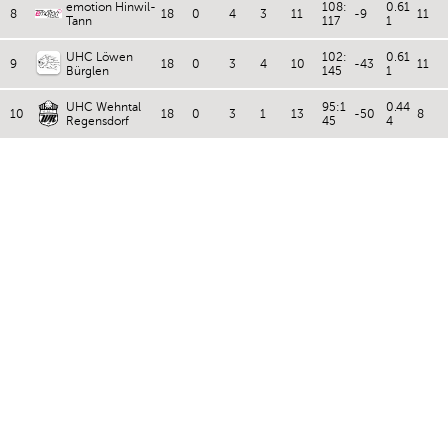
emotion Hinwil-
108:
0.61
8
18
0
4
3
11
-9
11
Tann
117
1
UHC Löwen
102:
0.61
9
18
0
3
4
10
-43
11
Bürglen
145
1
UHC Wehntal
95:1
0.44
10
18
0
3
1
13
-50
8
Regensdorf
45
4