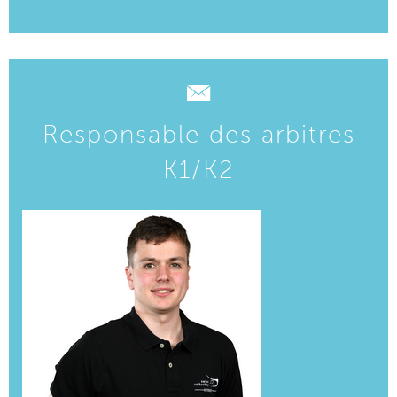
Responsable des arbitres
K1/K2