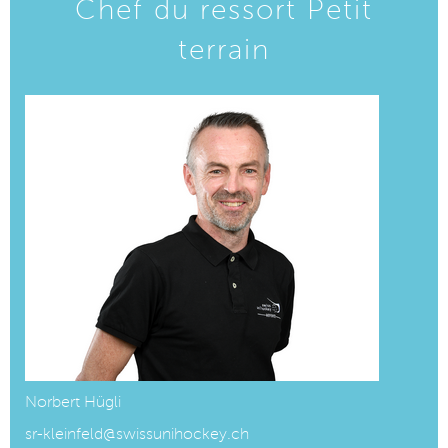
Chef du ressort Petit
terrain
Norbert Hügli
sr-kleinfeld@swissunihockey.ch