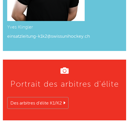
Yves Klingler
einsatzleitung-k1k2@swissunihockey.ch
Portrait des arbitres d'élite
Des arbitres d'élite K1/K2