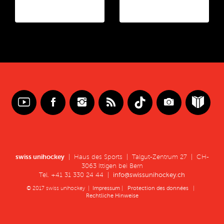
swiss unihockey
| Haus des Sports | Talgut-Zentrum 27 | CH-
3063 Ittigen bei Bern
Tel. +41 31 330 24 44 |
info@swissunihockey.ch
© 2017 swiss unihockey |
Impressum
|
Protection des données
|
Rechtliche Hinweise