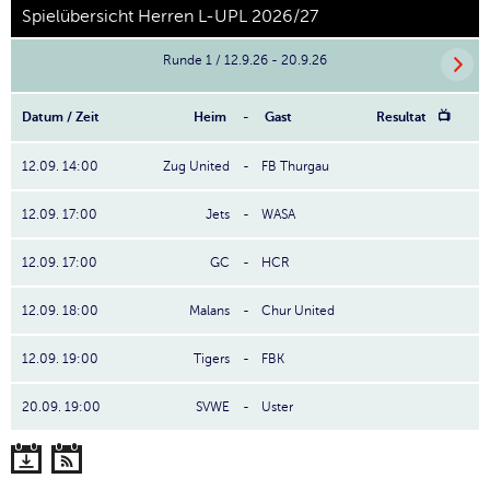
Spielübersicht Herren L-UPL 2026/27
Runde 1 / 12.9.26 - 20.9.26
Datum / Zeit
Heim
-
Gast
Resultat
📺
12.09. 14:00
Zug United
-
FB Thurgau
12.09. 17:00
Jets
-
WASA
12.09. 17:00
GC
-
HCR
12.09. 18:00
Malans
-
Chur United
12.09. 19:00
Tigers
-
FBK
20.09. 19:00
SVWE
-
Uster