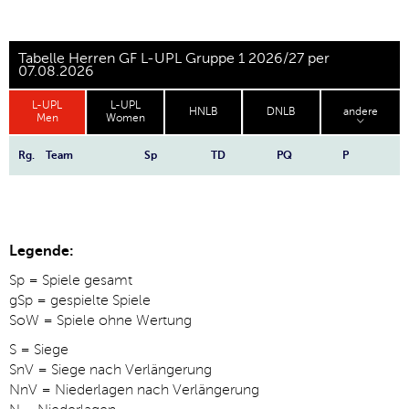
Tabelle Herren GF L-UPL Gruppe 1 2026/27 per
07.08.2026
L-UPL
L-UPL
HNLB
DNLB
andere
Men
Women
Rg.
Team
Sp
TD
PQ
P
Legende:
Sp = Spiele gesamt
gSp = gespielte Spiele
SoW = Spiele ohne Wertung
S = Siege
SnV = Siege nach Verlängerung
NnV = Niederlagen nach Verlängerung