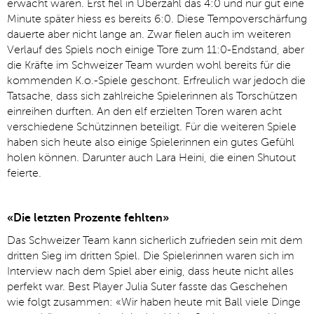
erwacht wären. Erst fiel in Überzahl das 4:0 und nur gut eine
Minute später hiess es bereits 6:0. Diese Tempoverschärfung
dauerte aber nicht lange an. Zwar fielen auch im weiteren
Verlauf des Spiels noch einige Tore zum 11:0-Endstand, aber
die Kräfte im Schweizer Team wurden wohl bereits für die
kommenden K.o.-Spiele geschont. Erfreulich war jedoch die
Tatsache, dass sich zahlreiche Spielerinnen als Torschützen
einreihen durften. An den elf erzielten Toren waren acht
verschiedene Schützinnen beteiligt. Für die weiteren Spiele
haben sich heute also einige Spielerinnen ein gutes Gefühl
holen können. Darunter auch Lara Heini, die einen Shutout
feierte.
«Die letzten Prozente fehlten»
Das Schweizer Team kann sicherlich zufrieden sein mit dem
dritten Sieg im dritten Spiel. Die Spielerinnen waren sich im
Interview nach dem Spiel aber einig, dass heute nicht alles
perfekt war. Best Player Julia Suter fasste das Geschehen
wie folgt zusammen: «Wir haben heute mit Ball viele Dinge