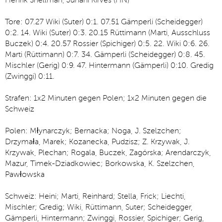
Henrik Snellman, Juhani Kirves (FIN)
Tore: 07.27 Wiki (Suter) 0:1. 07.51 Gämperli (Scheidegger)
0:2. 14. Wiki (Suter) 0:3. 20.15 Rüttimann (Marti, Ausschluss
Buczek) 0:4. 20.57 Rossier (Spichiger) 0:5. 22. Wiki 0:6. 26.
Marti (Rüttimann) 0:7. 34. Gämperli (Scheidegger) 0:8. 45.
Mischler (Gerig) 0:9. 47. Hintermann (Gämperli) 0:10. Gredig
(Zwinggi) 0:11.
Strafen: 1x2 Minuten gegen Polen; 1x2 Minuten gegen die
Schweiz
Polen: Młynarczyk; Bernacka; Noga, J. Szelzchen;
Drzymała, Marek; Kozanecka, Pudzisz; Z. Krzywak, J.
Krzywak, Plechan; Rogala, Buczek, Zagórska; Arendarczyk,
Mazur, Timek-Dziadkowiec; Borkowska, K. Szelzchen,
Pawłowska
Schweiz: Heini; Marti, Reinhard; Stella, Frick; Liechti,
Mischler; Gredig; Wiki, Rüttimann, Suter; Scheidegger,
Gämperli, Hintermann; Zwinggi, Rossier, Spichiger; Gerig,