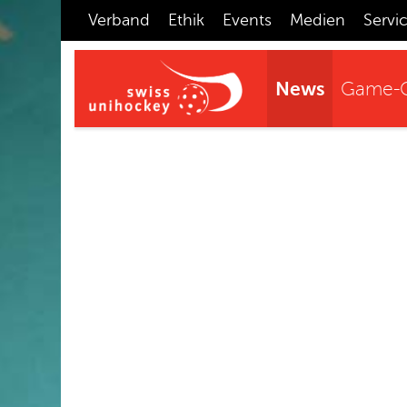
Verband
Ethik
Events
Medien
Servi
News
Game-C