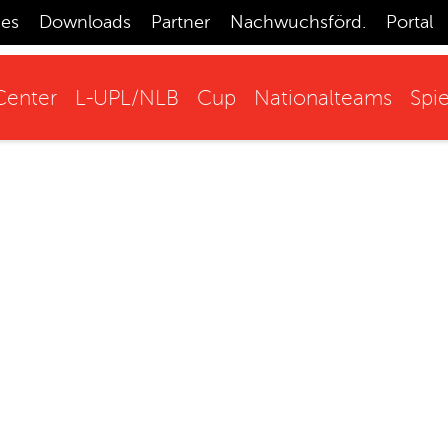
ces
Downloads
Partner
Nachwuchsförd.
Portal
enter
L-UPL/NLB
Cup
Nationalteams
Spie