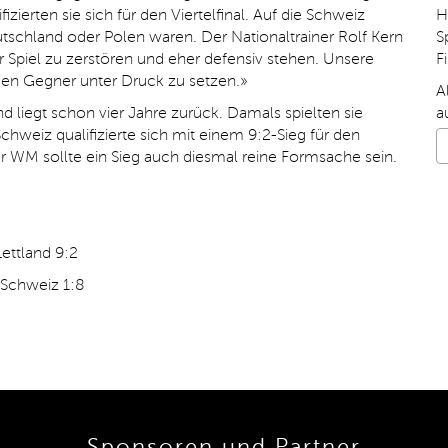
ierten sie sich für den Viertelfinal. Auf die Schweiz
H
utschland oder Polen waren. Der Nationaltrainer Rolf Kern
S
er Spiel zu zerstören und eher defensiv stehen. Unsere
F
 den Gegner unter Druck zu setzen.»
A
d liegt schon vier Jahre zurück. Damals spielten sie
a
chweiz qualifizierte sich mit einem 9:2-Sieg für den
der WM sollte ein Sieg auch diesmal reine Formsache sein.
Lettland 9:2
- Schweiz 1:8
Sponsoren und Partner