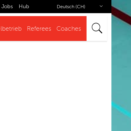
Jobs
Hub
Deutsch (CH)
lbetrieb
Referees
Coaches