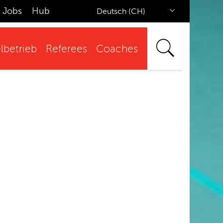
Jobs
Hub
Deutsch (CH)
lbetrieb
Referees
Coaches