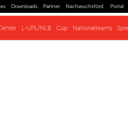
ces
Downloads
Partner
Nachwuchsförd.
Portal
enter
L-UPL/NLB
Cup
Nationalteams
Spie