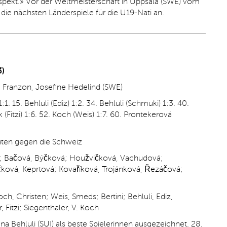
Aspekt.» Vor der Weltmeisterschaft in Uppsala (SWE) vom
die nächsten Länderspiele für die U19-Nati an.
3)
a Franzon, Josefine Hedelind (SWE)
:1. 15. Behluli (Ediz) 1:2. 34. Behluli (Schmuki) 1:3. 40.
k (Fitzi) 1:6. 52. Koch (Weis) 1:7. 60. Prontekerová
nuten gegen die Schweiz
á; Bačová, Býčková; Houžvičková, Vachudová;
ková, Keprtová; Kovaříková, Trojánková, Řezáčová;
h, Christen; Weis, Smeds; Bertini; Behluli, Ediz,
 Fitzi; Siegenthaler, V. Koch
Behluli (SUI) als beste Spielerinnen ausgezeichnet. 28.