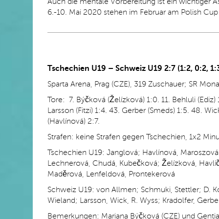
Auch die mentale Vorbereitung ist ein wichtiger 
6.-10. Mai 2020 stehen im Februar am Polish Cup 
Tschechien U19
– Schweiz U19 2:7 (1:2, 0:2, 1:
Sparta Arena, Prag (CZE), 319 Zuschauer; SR Mon
Tore: 7. Býčková (Želízková) 1:0. 11. Behluli (Ediz) 1
Larsson (Fitzi) 1:4. 43. Gerber (Smeds) 1:5. 48. Wic
(Havlínová) 2:7.
Strafen: keine Strafen gegen Tschechien, 1x2 Mi
Tschechien U19: Janglová; Havlínová, Maroszov
Lechnerová, Chudá, Kubečková; Želízková, Havlíč
Maděrová, Lenfeldová, Prontekerová
Schweiz U19: von Allmen; Schmuki, Stettler; D. Koc
Wieland; Larsson, Wick, R. Wyss; Kradolfer, Gerber,
Bemerkungen: Mariana Býčková (CZE) und Gentiana 