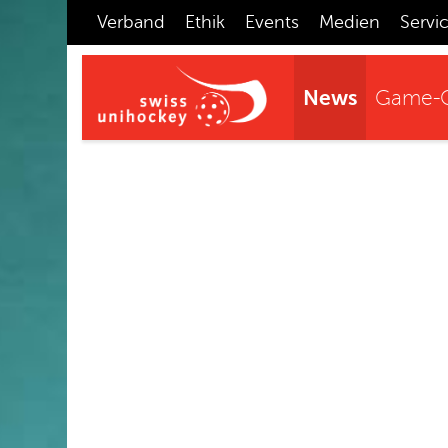
Verband
Ethik
Events
Medien
Servi
News
Game-C