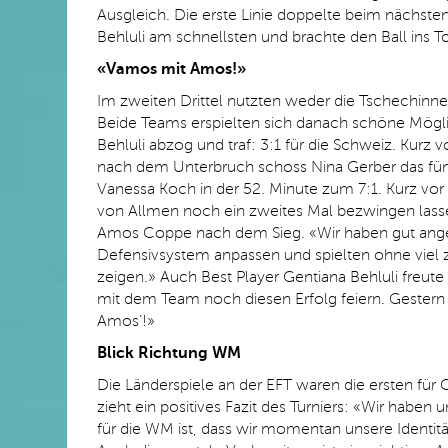
Ausgleich. Die erste Linie doppelte beim nächsten
Behluli am schnellsten und brachte den Ball ins To
«
Vamos mit Amos!
»
Im zweiten Drittel nutzten weder die Tschechinne
Beide Teams erspielten sich danach schöne Möglich
Behluli abzog und traf: 3:1 für die Schweiz. Kurz 
nach dem Unterbruch schoss Nina Gerber das fünft
Vanessa Koch in der 52. Minute zum 7:1. Kurz vor 
von Allmen noch ein zweites Mal bezwingen lassen
Amos Coppe nach dem Sieg. «Wir haben gut ange
Defensivsystem anpassen und spielten ohne viel z
zeigen.» Auch Best Player Gentiana Behluli freute
mit dem Team noch diesen Erfolg feiern. Gestern
Amos‘!»
Blick Richtung WM
Die Länderspiele an der EFT waren die ersten für
zieht ein positives Fazit des Turniers: «Wir haben
für die WM ist, dass wir momentan unsere Identitä