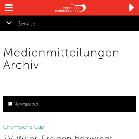

Service
Medienmitteilungen
Archiv
Newspaper
11.01.2020
Champions Cup
SV Wiler-Ersigen bezwingt