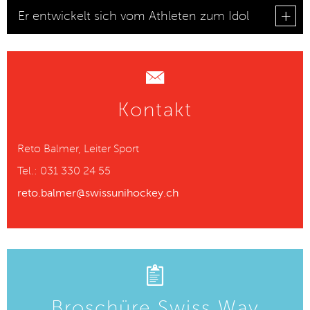
Er entwickelt sich vom Athleten zum Idol
Kontakt
Reto Balmer, Leiter Sport
Tel.: 031 330 24 55
reto.balmer@swissunihockey.ch
Broschüre Swiss Way