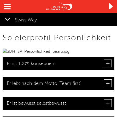

Swiss Way
Spielerprofil Persönlichkeit
▼
▼
Er ist 100% konsequent
▼
▼
Er lebt nach dem Motto "Team first"
Er ist bewusst selbstbewusst